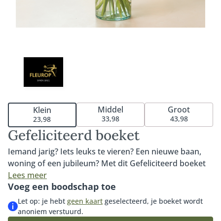
Middel
Groot
Klein
33,98
43,98
23,98
Gefeliciteerd boeket
Iemand jarig? Iets leuks te vieren? Een nieuwe baan,
woning of een jubileum? Met dit Gefeliciteerd boeket
maak je elk moment nog specialer. Het boeket
Lees meer
Voeg een boodschap toe
kenmerkt zich door de vrolijke en opvallende kleuren
en zorgt gegarandeerd voor een glimlach op het
Let op: je hebt
geen kaart
geselecteerd, je boeket wordt
gezicht van de ontvanger. Een prachtig boeket en met
anoniem verstuurd.