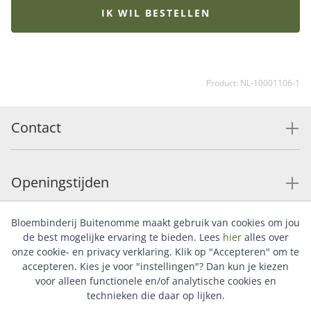
recht één van onze bestsellers. Tip: bestel een
IK WIL BESTELLEN
bijpassende vaas en maak de verrassing compleet. Wil
je iemand echt verwennen? Onze luxueuze bonbons of
heerlijke chocolade maken dit cadeau helemaal af.
Product: NL-10001106-1
Contact
Openingstijden
Bloembinderij Buitenomme maakt gebruik van cookies om jou
Service
de best mogelijke ervaring te bieden. Lees
hier
alles over
onze cookie- en privacy verklaring. Klik op "Accepteren" om te
accepteren. Kies je voor "instellingen"? Dan kun je kiezen
voor alleen functionele en/of analytische cookies en
Populaire categorieën
technieken die daar op lijken.